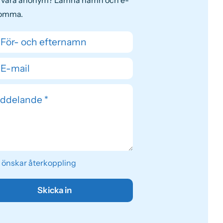
tomma.
 önskar återkoppling
Skicka in