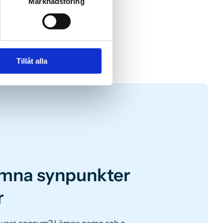
Marknadsföring
Tillåt alla
mna synpunkter
r
du vara anonym? Lämna namn och e-