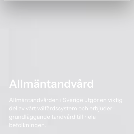
Allmäntandvård
Allmäntandvården i Sverige utgör en viktig
del av vårt välfärdssystem och erbjuder
grundläggande tandvård till hela
befolkningen.