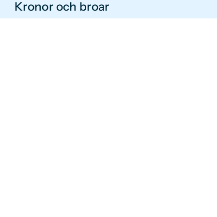
Kronor och broar
Har du tappat en eller flera tänder och känner att det
påverkar din vardag? Inga problem – på Sthlm
Dental hjälper vi dig!
Läs mer