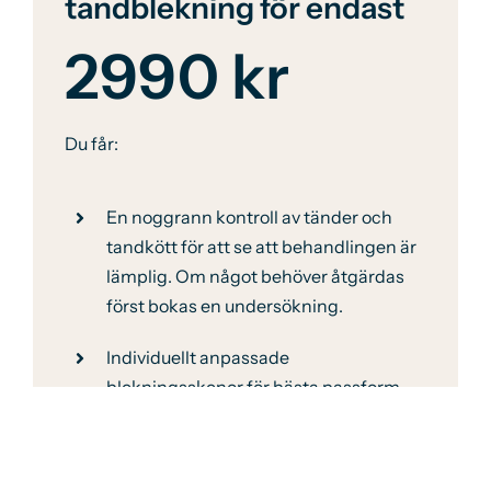
tandblekning för endast
2990 kr
Du får:
En noggrann kontroll av tänder och
tandkött för att se att behandlingen är
lämplig. Om något behöver åtgärdas
först bokas en undersökning.
Individuellt anpassade
blekningsskenor för bästa passform
Effektiv blekningsgel som ger ett
jämnt och naturligt resultat