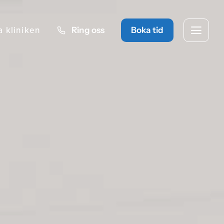
a kliniken
Ring oss
Boka tid