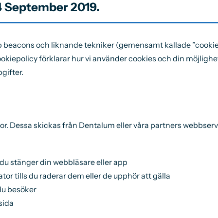
4 September 2019.
eacons och liknande tekniker (gemensamt kallade ”cookies”)
okiepolicy förklarar hur vi använder cookies och din möjlighet
gifter.
ror. Dessa skickas från Dentalum eller våra partners webbser
 du stänger din webbläsare eller app
tor tills du raderar dem eller de upphör att gälla
du besöker
sida