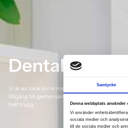
Dentalums coo
Samtycke
Vi är en lokal klinik med engagemang för dig s
tillgång till gemensam kunskap, specialiststöd o
helt trygg.
Denna webbplats använder 
Vi använder enhetsidentifierar
sociala medier och analysera 
till de sociala medier och a