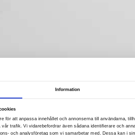
kiepolicy
Information
om patient. Genom Dentalum får vi samtidigt
ch kvalitetssäkrad vård – för att du ska känna dig
cookies
e för att anpassa innehållet och annonserna till användarna, tillh
vår trafik. Vi vidarebefordrar även sådana identifierare och anna
nnons- och analysföretag som vi samarbetar med. Dessa kan i sin